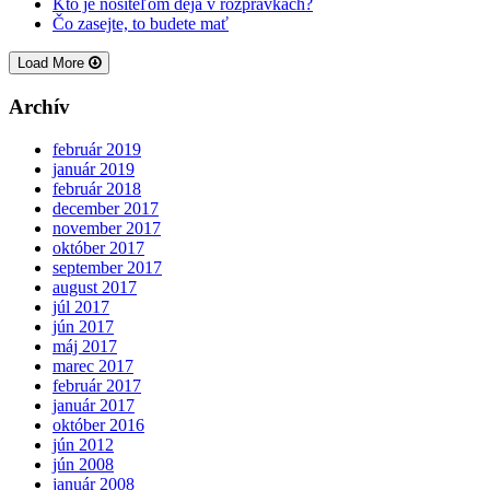
Kto je nositeľom deja v rozprávkach?
Čo zasejte, to budete mať
Load More
Archív
február 2019
január 2019
február 2018
december 2017
november 2017
október 2017
september 2017
august 2017
júl 2017
jún 2017
máj 2017
marec 2017
február 2017
január 2017
október 2016
jún 2012
jún 2008
január 2008