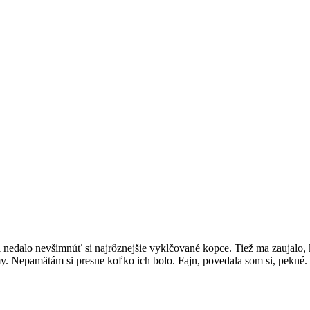
mi nedalo nevšimnúť si najrôznejšie vyklčované kopce. Tiež ma zauja
romy. Nepamätám si presne koľko ich bolo. Fajn, povedala som si, pekn