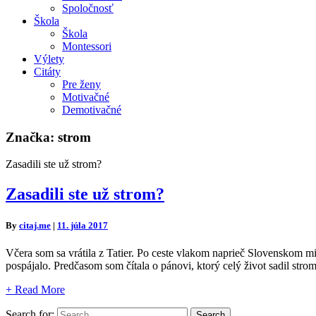
Spoločnosť
Škola
Škola
Montessori
Výlety
Citáty
Pre ženy
Motivačné
Demotivačné
Značka:
strom
Zasadili ste už strom?
Zasadili ste už strom?
By
citaj.me
|
11. júla 2017
Včera som sa vrátila z Tatier. Po ceste vlakom naprieč Slovenskom 
pospájalo. Predčasom som čítala o pánovi, ktorý celý život sadil st
+
Read More
Search for:
Search