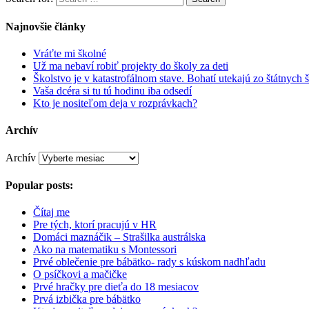
Najnovšie články
Vráťte mi školné
Už ma nebaví robiť projekty do školy za deti
Školstvo je v katastrofálnom stave. Bohatí utekajú zo štátnych š
Vaša dcéra si tu tú hodinu iba odsedí
Kto je nositeľom deja v rozprávkach?
Archív
Archív
Popular posts:
Čítaj me
Pre tých, ktorí pracujú v HR
Domáci maznáčik – Strašilka austrálska
Ako na matematiku s Montessori
Prvé oblečenie pre bábätko- rady s kúskom nadhľadu
O psíčkovi a mačičke
Prvé hračky pre dieťa do 18 mesiacov
Prvá izbička pre bábätko