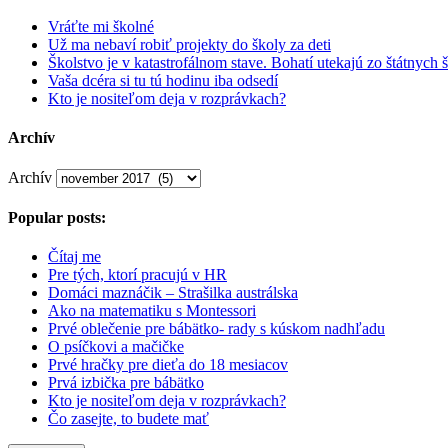
Vráťte mi školné
Už ma nebaví robiť projekty do školy za deti
Školstvo je v katastrofálnom stave. Bohatí utekajú zo štátnych š
Vaša dcéra si tu tú hodinu iba odsedí
Kto je nositeľom deja v rozprávkach?
Archív
Archív
Popular posts:
Čítaj me
Pre tých, ktorí pracujú v HR
Domáci maznáčik – Strašilka austrálska
Ako na matematiku s Montessori
Prvé oblečenie pre bábätko- rady s kúskom nadhľadu
O psíčkovi a mačičke
Prvé hračky pre dieťa do 18 mesiacov
Prvá izbička pre bábätko
Kto je nositeľom deja v rozprávkach?
Čo zasejte, to budete mať