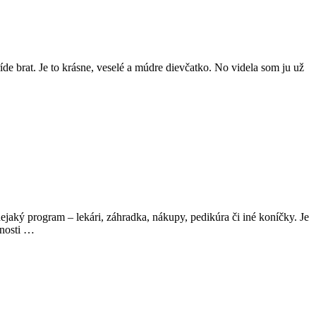
e brat. Je to krásne, veselé a múdre dievčatko. No videla som ju už
aký program – lekári, záhradka, nákupy, pedikúra či iné koníčky. Je
enosti …