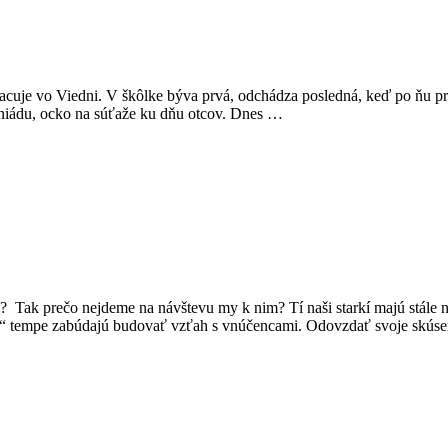
cuje vo Viedni. V škôlke býva prvá, odchádza posledná, keď po ňu príd
kaniádu, ocko na súťaže ku dňu otcov. Dnes …
ak prečo nejdeme na návštevu my k nim? Tí naši starkí majú stále nej
om“ tempe zabúdajú budovať vzťah s vnúčencami. Odovzdať svoje skús