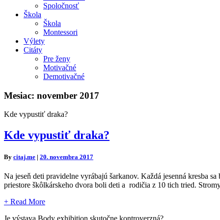
Spoločnosť
Škola
Škola
Montessori
Výlety
Citáty
Pre ženy
Motivačné
Demotivačné
Mesiac:
november 2017
Kde vypustiť draka?
Kde vypustiť draka?
By
citaj.me
|
20. novembra 2017
Na jeseň deti pravidelne vyrábajú šarkanov. Každá jesenná kresba sa
priestore škôlkárskeho dvora boli deti a rodičia z 10 tich tried. Str
+
Read More
Je výstava Body exhibition skutočne kontroverzná?