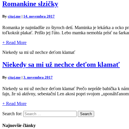
Romankine slzičky
By
citaj.me
|
14. novembra 2017
Romanka je najmladšie zo štyroch detí. Maminka je lekárka a ocko pra
toľkokrát plakať. Prišlo jej ľúto. Lebo mamka nemohla prísť na šar
+
Read More
Niekedy sa mi už nechce deťom klamať
Niekedy sa mi už nechce deťom klamať
By
citaj.me
|
3. novembra 2017
Niekedy sa mi už nechce deťom klamať Prečo nepríde babička k nám? T
fajn, že sú aktívny, sebestační Len akosi popri svojom „uponáhľan
+
Read More
Search for:
Search
Najnovšie články