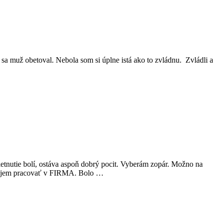
k sa muž obetoval. Nebola som si úplne istá ako to zvládnu. Zvládli a
ietnutie bolí, ostáva aspoň dobrý pocit. Vyberám zopár. Možno na
záujem pracovať v FIRMA. Bolo …