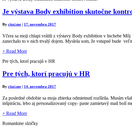
Je výstava Body exhibition skutočne kont
By
citaj.me
|
17. novembra 2017
Včera sa moji chlapi vrátili z výstavy Body exhibition v Inchebe Môj t
zanechalo to v nich trvalý dojem. Myslela som, že vstupné bude ve
+
Read More
Pre tých, ktorí pracujú v HR
Pre tých, ktorí pracujú v HR
By
citaj.me
|
14. novembra 2017
Za posledné obdobie sa moja zbierka odmietnutí rozšírila. Musím vša
inšpiráciu, lebo aj personalizovaný copy- paste zamietavý mail b
+
Read More
Romankine slzičky