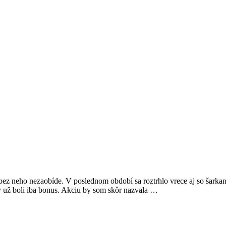
 bez neho nezaobíde. V poslednom období sa roztrhlo vrece aj so šarka
omy už boli iba bonus. Akciu by som skôr nazvala …