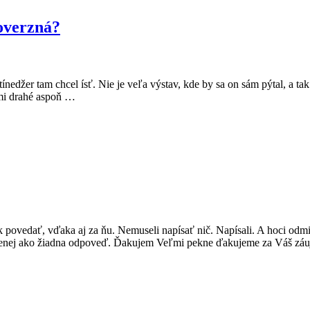
roverzná?
ínedžer tam chcel ísť. Nie je veľa výstav, kde by sa on sám pýtal, a ta
ľmi drahé aspoň …
k povedať, vďaka aj za ňu. Nemuseli napísať nič. Napísali. A hoci odm
olí menej ako žiadna odpoveď. Ďakujem Veľmi pekne ďakujeme za Váš 