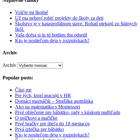
Najnovšie články
Vráťte mi školné
Už ma nebaví robiť projekty do školy za deti
Školstvo je v katastrofálnom stave. Bohatí utekajú zo štátnych
škôl.
Vaša dcéra si tu tú hodinu iba odsedí
Kto je nositeľom deja v rozprávkach?
Archív
Archív
Popular posts:
Čítaj me
Pre tých, ktorí pracujú v HR
Domáci maznáčik – Strašilka austrálska
Ako na matematiku s Montessori
Prvé oblečenie pre bábätko- rady s kúskom nadhľadu
O psíčkovi a mačičke
Prvé hračky pre dieťa do 18 mesiacov
Prvá izbička pre bábätko
Kto je nositeľom deja v rozprávkach?