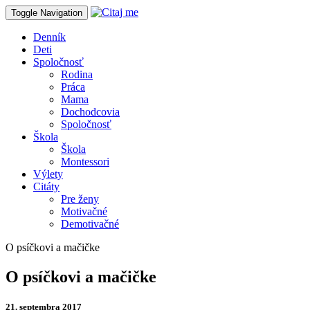
Toggle Navigation
Denník
Deti
Spoločnosť
Rodina
Práca
Mama
Dochodcovia
Spoločnosť
Škola
Škola
Montessori
Výlety
Citáty
Pre ženy
Motivačné
Demotivačné
O psíčkovi a mačičke
O psíčkovi a mačičke
21. septembra 2017