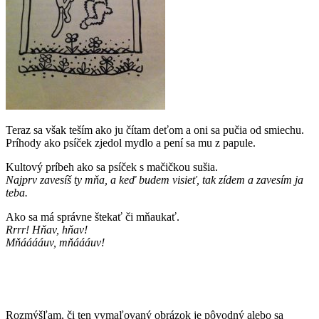
Teraz sa však teším ako ju čítam deťom a oni sa pučia od smiechu.
Príhody ako psíček zjedol mydlo a pení sa mu z papule.
Kultový príbeh ako sa psíček s mačičkou sušia.
Najprv zavesíš ty mňa, a keď budem visieť, tak zídem a zavesím ja
teba.
Ako sa má správne štekať či mňaukať.
Rrrr! Hňav, hňav!
Mňááááuv, mňáááuv!
Rozmýšľam, či ten vymaľovaný obrázok je pôvodný alebo sa