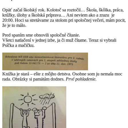
Opäť začal školský rok. Kolotoč sa roztočil… Škola, škôlka, práca,
krúžky, úlohy a školská príprava… Ani neviem ako a zrazu je
20:00. Hoci sa stretávame za stolom pri spoločnej večeri, mám pocit,
že je to málo.
Pred spaním sme obnovili spoločné čítanie.
Všetci natlačení v jednej izbe, ja či muž čítame. Teraz si vybrali
Psíčka a mačičku.
Knižka je stará – ešte z môjho detstva. Osobne som ju nemala moc
rada. Obrázky si pamätám dodnes.
Prvé pohladenie.