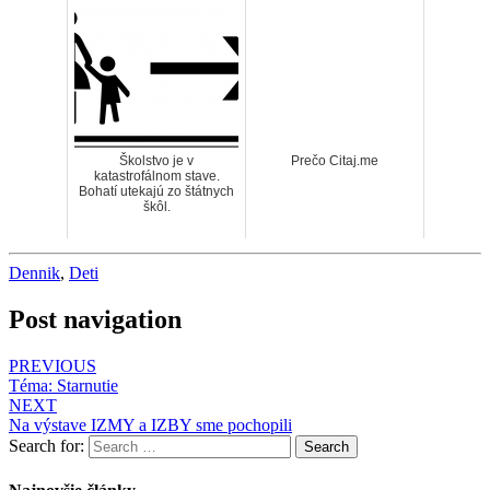
Školstvo je v
Prečo Citaj.me
katastrofálnom stave.
Bohatí utekajú zo štátnych
škôl.
Dennik
,
Deti
Post navigation
PREVIOUS
Téma: Starnutie
NEXT
Na výstave IZMY a IZBY sme pochopili
Search for:
Search