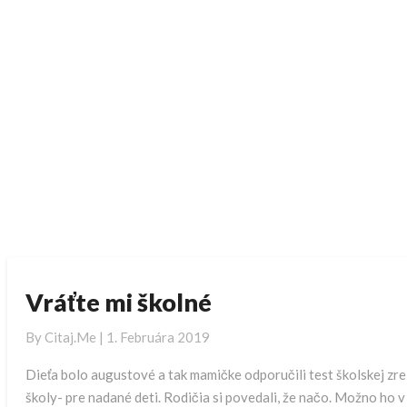
V
Vráťte mi školné
r
á
By
Citaj.me
|
1. Februára 2019
ť
Dieťa bolo augustové a tak mamičke odporučili test školskej zre
t
e
školy- pre nadané deti. Rodičia si povedali, že načo. Možno ho 