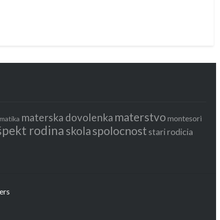
materstvo
materska dovolenka
montesori
matika
špekt rodina
spolocnost
skola
stari rodicia
ers