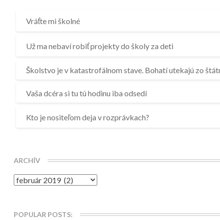
p
r
Vráťte mi školné
o
j
Už ma nebaví robiť projekty do školy za deti
e
k
Školstvo je v katastrofálnom stave. Bohatí utekajú zo štát
t
y
Vaša dcéra si tu tú hodinu iba odsedí
d
o
š
Kto je nositeľom deja v rozprávkach?
k
o
l
y
ARCHÍV
z
Archív
a
d
e
t
POPULAR POSTS: