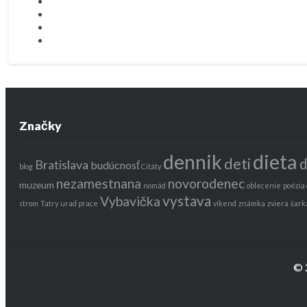
Značky
dieta
dennik
deti
d
Bratislava
budúcnosť
blog
Citáty
nezamestnana
novorodenec
muzeum
nomád
oblecenie
poézia
vystava
Vybavička
strom
Tatry
urad prace
víkend
známka
zviera
šark
© 