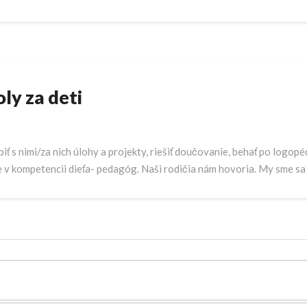
ly za deti
biť s nimi/za nich úlohy a projekty, riešiť doučovanie, behať po log
e v kompetencii dieťa- pedagóg. Naši rodičia nám hovoria. My sme sa