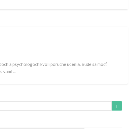
opédoch a psychológoch kvôli poruche učenia. Bude sa môcť
 s vami …
Searc