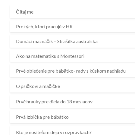
i
Čítaj me
Pre tých, ktorí pracujú v HR
Domáci maznáčik – Strašilka austrálska
Ako na matematiku s Montessori
Prvé oblečenie pre bábätko- rady s kúskom nadhľadu
O psíčkovi a mačičke
Prvé hračky pre dieťa do 18 mesiacov
Prvá izbička pre bábätko
Kto je nositeľom deja v rozprávkach?