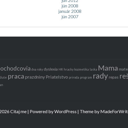
jún 2012
jún 2008
január 2008
jún 2007
Mama
ochodcovia
dyslexia
mate
dva roky
HR
hracky
kozmetika
laska
rady
re
praca
prazdniny
Priatelstvo
repas
 duše
priroda
program
an
2026 Citaj me | Powered by
WordPress
| Theme by
MadeForWrit