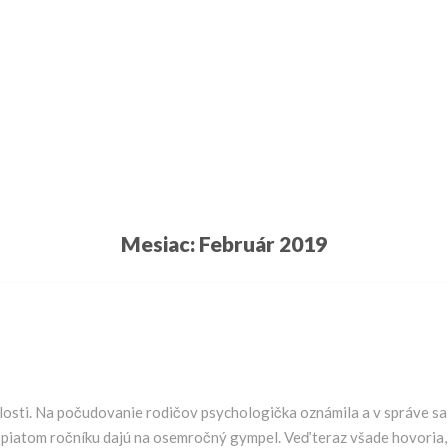
Mesiac:
Február 2019
losti. Na počudovanie rodičov psychologička oznámila a v správe sa d
v piatom ročníku dajú na osemročný gympel. Veď teraz všade hovoria,