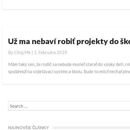
m
i
š
k
o
l
U
Už ma nebaví robiť projekty do ško
n
ž
é
m
By
Citaj.me
|
1. Februára 2019
a
n
Mám taký sen, že rodič sa nebude musieť starať do výuky detí, ro
e
spoľahnúť na vzdelávací systém a školu. Bude to môcť nechať pln
b
a
v
í
r
Search
o
for:
b
i
NAJNOVŠIE ČLÁNKY
ť