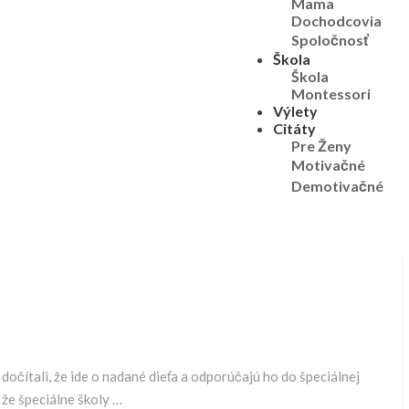
Mama
Dochodcovia
Spoločnosť
Škola
Škola
Montessori
Výlety
Citáty
Pre Ženy
Motivačné
Demotivačné
očítali, že ide o nadané dieťa a odporúčajú ho do špeciálnej
 že špeciálne školy …