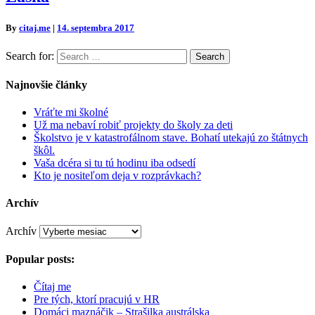
By
citaj.me
|
14. septembra 2017
Search for:
Search
Najnovšie články
Vráťte mi školné
Už ma nebaví robiť projekty do školy za deti
Školstvo je v katastrofálnom stave. Bohatí utekajú zo štátnych
škôl.
Vaša dcéra si tu tú hodinu iba odsedí
Kto je nositeľom deja v rozprávkach?
Archív
Archív
Popular posts:
Čítaj me
Pre tých, ktorí pracujú v HR
Domáci maznáčik – Strašilka austrálska