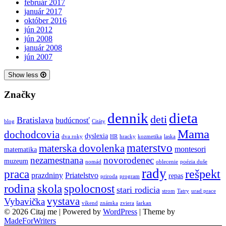
február 2017
január 2017
október 2016
jún 2012
jún 2008
január 2008
jún 2007
Show less
Značky
dieta
dennik
deti
Bratislava
budúcnosť
blog
Citáty
Mama
dochodcovia
dyslexia
dva roky
HR
hracky
kozmetika
laska
materstvo
materska dovolenka
montesori
matematika
nezamestnana
novorodenec
muzeum
nomád
oblecenie
poézia duše
rady
rešpekt
praca
prazdniny
Priatelstvo
repas
priroda
program
rodina
spolocnost
skola
stari rodicia
strom
Tatry
urad prace
vystava
Vybavička
víkend
známka
zviera
šarkan
© 2026 Citaj me | Powered by
WordPress
| Theme by
MadeForWriters