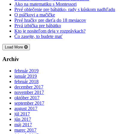
Ako na matematiku s Montessori
Prvé oblečenie pre bábätko- rady s kúskom nadhľadu
O psíčkovi a mačičke
Prvé hračky pre dieťa do 18 mesiacov
Prvá izbička pre bábätko
Kto je nositeľom deja v rozprávkach?
Čo zasejte, to budete mať
Load More
Archív
február 2019
január 2019
február 2018
december 2017
november 2017
október 2017
september 2017
august 2017
júl 2017
jún 2017
máj 2017
marec 2017