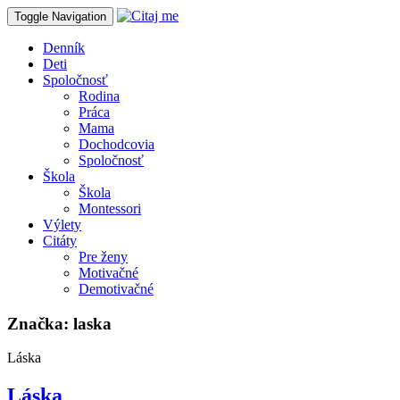
Toggle Navigation
Denník
Deti
Spoločnosť
Rodina
Práca
Mama
Dochodcovia
Spoločnosť
Škola
Škola
Montessori
Výlety
Citáty
Pre ženy
Motivačné
Demotivačné
Značka:
laska
Láska
Láska